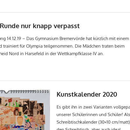
 Runde nur knapp verpasst
ung 14.12.19 – Das Gymnasium Bremervörde hat kürzlich mit eine
 trainiert für Olympia teilgenommen. Die Mädchen traten beim
eid Nord in Harsefeld in der Wettkampfklasse IV an.
Kunstkalender 2020
Es gibt ihn in zwei Varianten vollgep
unserer Schülerinnen und Schüler! Al
Schreibtischkalender (30×10 cm/matt)
den Schreibtisch, aber auch ideal