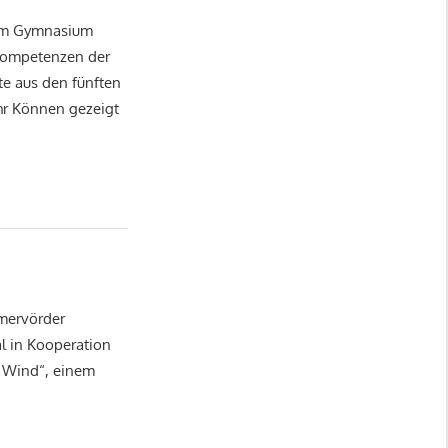
 am Gymnasium
ekompetenzen der
te aus den fünften
hr Können gezeigt
emervörder
al in Kooperation
 Wind“, einem