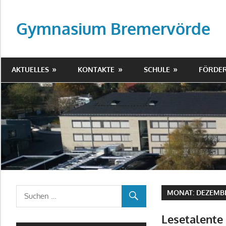
Zum
Inhalt
Gymnasium Bremervörde
springen
AKTUELLES
KONTAKTE
SCHULE
FÖRDER
MONAT:
DEZEMBE
Lesetalente