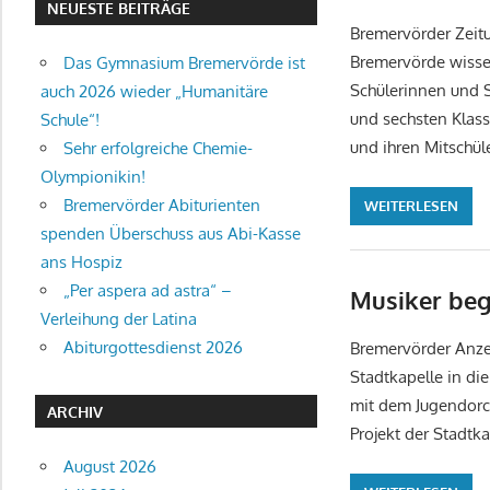
NEUESTE BEITRÄGE
Bremervörder Zeit
Bremervörde wisse
Das Gymnasium Bremervörde ist
Schülerinnen und S
auch 2026 wieder „Humanitäre
und sechsten Klas
Schule“!
und ihren Mitschül
Sehr erfolgreiche Chemie-
Olympionikin!
Bremervörder Abiturienten
WEITERLESEN
spenden Überschuss aus Abi-Kasse
ans Hospiz
„Per aspera ad astra“ –
Musiker beg
Verleihung der Latina
Abiturgottesdienst 2026
Bremervörder Anzei
Stadtkapelle in di
mit dem Jugendorc
ARCHIV
Projekt der Stadtk
August 2026