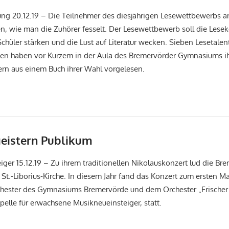
ung 20.12.19 – Die Teilnehmer des diesjährigen Lesewettbewerbs
n, wie man die Zuhörer fesselt. Der Lesewettbewerb soll die Les
chüler stärken und die Lust auf Literatur wecken. Sieben Lesetalen
sen haben vor Kurzem in der Aula des Bremervörder Gymnasiums i
ern aus einem Buch ihrer Wahl vorgelesen.
eistern Publikum
ger 15.12.19 – Zu ihrem traditionellen Nikolauskonzert lud die Br
e St.-Liborius-Kirche. In diesem Jahr fand das Konzert zum ersten M
hester des Gymnasiums Bremervörde und dem Orchester „Frischer
apelle für erwachsene Musikneueinsteiger, statt.