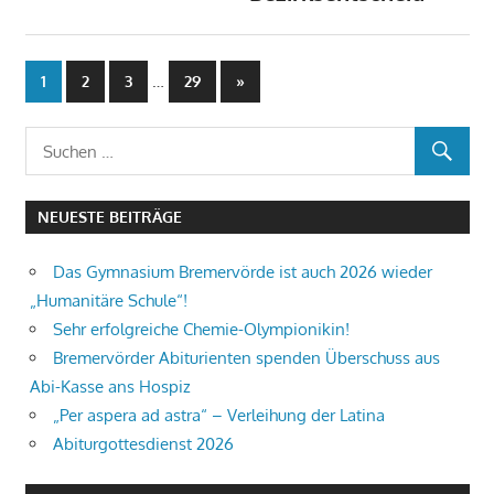
Beitragsnavigation
…
Nächste
1
2
3
29
»
Beiträge
NEUESTE BEITRÄGE
Das Gymnasium Bremervörde ist auch 2026 wieder
„Humanitäre Schule“!
Sehr erfolgreiche Chemie-Olympionikin!
Bremervörder Abiturienten spenden Überschuss aus
Abi-Kasse ans Hospiz
„Per aspera ad astra“ – Verleihung der Latina
Abiturgottesdienst 2026