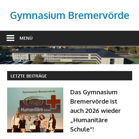
Zum
Inhalt
Gymnasium Bremervörde
springen
MENÜ
LETZTE BEITRÄGE
Das Gymnasium
Bremervörde ist
auch 2026 wieder
„Humanitäre
Schule“!