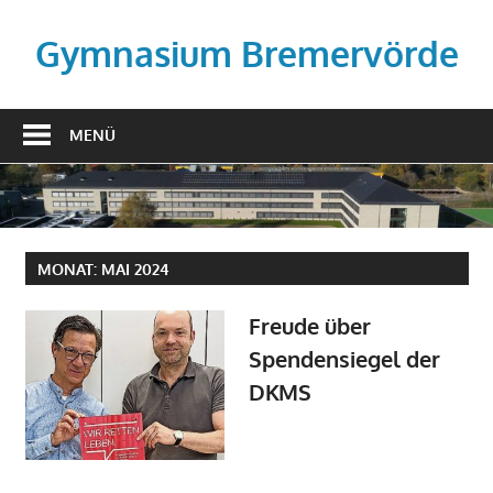
Zum
Inhalt
Gymnasium Bremervörde
springen
MENÜ
MONAT:
MAI 2024
Freude über
Spendensiegel der
DKMS