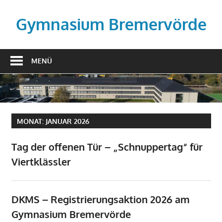
Zum
Inhalt
Gymnasium Bremervörde
springen
MENÜ
MONAT:
JANUAR 2026
Tag der offenen Tür – „Schnuppertag“ für
Viertklässler
DKMS – Registrierungsaktion 2026 am
Gymnasium Bremervörde