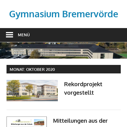
Zum
Inhalt
Gymnasium Bremervörde
springen
MENÜ
MONAT:
OKTOBER 2020
Rekordprojekt
vorgestellt
Mitteilungen aus der