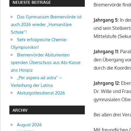
NEUESTE BEITRÄGE
Bremervörde fin
Das Gymnasium Bremervörde ist
Jahrgang 5:
In de
auch 2026 wieder „Humanitäre
und sein Stellver
Schule“!
Mittelstufe (Sekun
Sehr erfolgreiche Chemie-
Olympionikin!
Jahrgang 11:
Paral
Bremervörder Abiturienten
den Übergang von 
spenden Überschuss aus Abi-Kasse
durch die Koordin
ans Hospiz
„Per aspera ad astra“ –
Jahrgang 12:
Ebenf
Verleihung der Latina
Dr. Wille und Fr
Abiturgottesdienst 2026
gymnasialen Obers
ARCHIV
Bei allen drei Ve
August 2026
Mit freundlichen