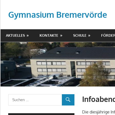
Zum
Inhalt
Gymnasium Bremervörde
springen
AKTUELLES
KONTAKTE
SCHULE
FÖRDER
Infoaben
Die diesjährige I