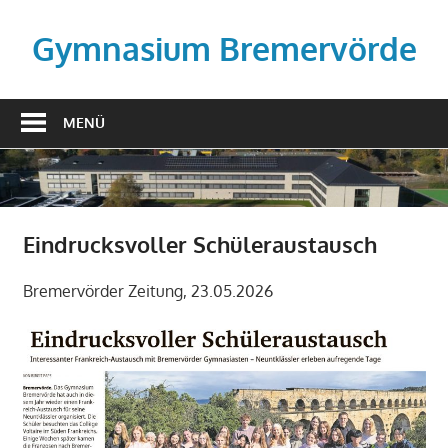
Zum
Inhalt
Gymnasium Bremervörde
springen
MENÜ
Eindrucksvoller Schüleraustausch
Bremervörder Zeitung, 23.05.2026