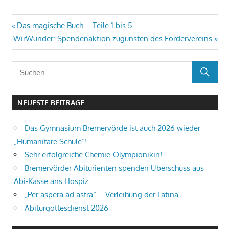
Beitragsnavigation
Vorheriger
Das magische Buch – Teile 1 bis 5
Nächster
Beitrag:
WirWunder: Spendenaktion zugunsten des Fördervereins
Beitrag:
NEUESTE BEITRÄGE
Das Gymnasium Bremervörde ist auch 2026 wieder
„Humanitäre Schule“!
Sehr erfolgreiche Chemie-Olympionikin!
Bremervörder Abiturienten spenden Überschuss aus
Abi-Kasse ans Hospiz
„Per aspera ad astra“ – Verleihung der Latina
Abiturgottesdienst 2026