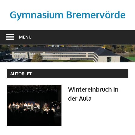
Zum
Inhalt
Gymnasium Bremervörde
springen
MENÜ
AUTOR:
FT
Wintereinbruch in
der Aula