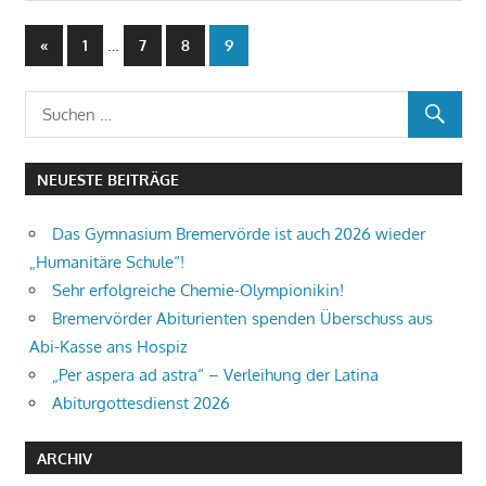
Beitragsnavigation
Vorherige
…
«
1
7
8
9
Beiträge
NEUESTE BEITRÄGE
Das Gymnasium Bremervörde ist auch 2026 wieder
„Humanitäre Schule“!
Sehr erfolgreiche Chemie-Olympionikin!
Bremervörder Abiturienten spenden Überschuss aus
Abi-Kasse ans Hospiz
„Per aspera ad astra“ – Verleihung der Latina
Abiturgottesdienst 2026
ARCHIV