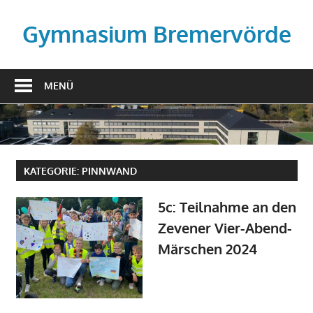
Zum
Inhalt
Gymnasium Bremervörde
springen
MENÜ
KATEGORIE:
PINNWAND
5c: Teilnahme an den
Zevener Vier-Abend-
Märschen 2024