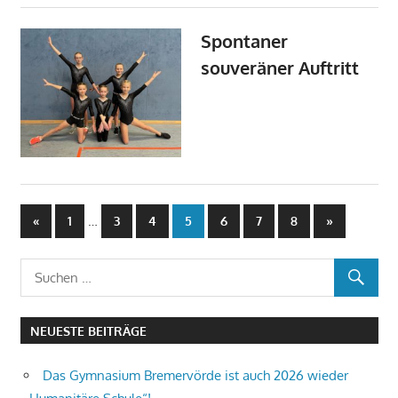
Spontaner
souveräner Auftritt
Beitragsnavigation
Vorherige
…
Nächste
«
1
3
4
5
6
7
8
»
Beiträge
Beiträge
NEUESTE BEITRÄGE
Das Gymnasium Bremervörde ist auch 2026 wieder